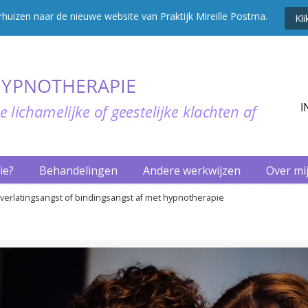
uizen naar de nieuwe website van Praktijk Mireille Postma.
Kl
ie?
Behandelingen
Andere werkwijzen
Over mi
 verlatingsangst of bindingsangst af met hypnotherapie